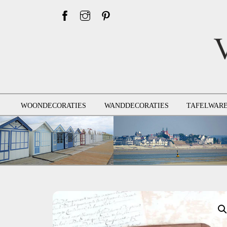
Skip
to
content
WOONDECORATIES
WANDDECORATIES
TAFELWAR