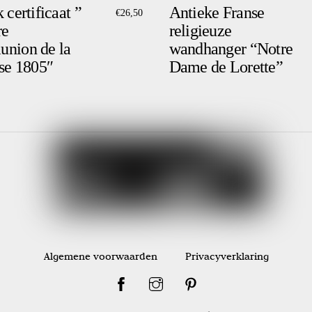
 certificaat ”
Antieke Franse
€
26,50
re
religieuze
nion de la
wandhanger “Notre
sse 1805″
Dame de Lorette”
Algemene voorwaarden
Privacyverklaring