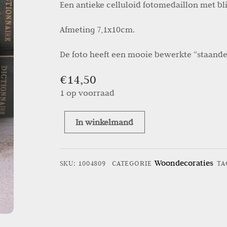
Een antieke celluloid fotomedaillon met bl
Afmeting 7,1x10cm.
De foto heeft een mooie bewerkte “staande
€
14,50
1 op voorraad
In winkelmand
Antieke
celluloid
fotomedaillon
Woondecoraties
SKU
:
1004809
CATEGORIE
TA
aantal