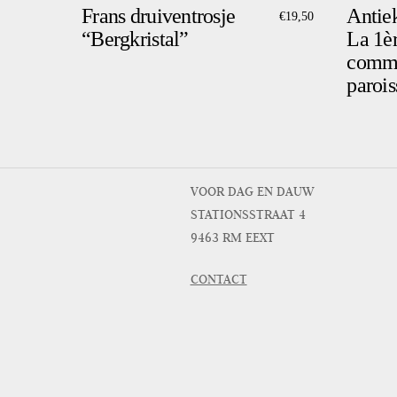
Frans druiventrosje
Antiek
€
19,50
“Bergkristal”
La 1è
commu
paroi
VOOR DAG EN DAUW
STATIONSSTRAAT 4
9463 RM EEXT
CONTACT