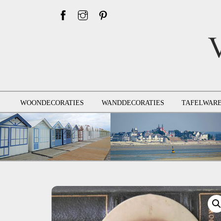
Skip
to
content
WOONDECORATIES
WANDDECORATIES
TAFELWAR