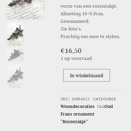
vorm van een rozentakje.
Afmeting 16×8,8cm.
Genummerd.
Zie foto’s.
Prachtig om mee te stylen.
€
16,50
1 op voorraad
In winkelmand
Oud
Frans
ornament
SKU
:
10004822
CATEGORIE
“Rozentakje”
Woondecoraties
Oud
TAG
aantal
Frans ornament
“Rozentakje”