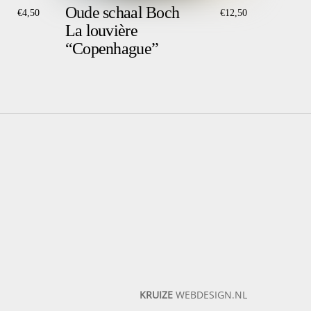
Oude schaal Boch
€
4,50
€
12,50
La louvière
“Copenhague”
KRUIZE
WEBDESIGN.NL