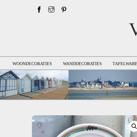
Skip
to
content
WOONDECORATIES
WANDDECORATIES
TAFELWAR