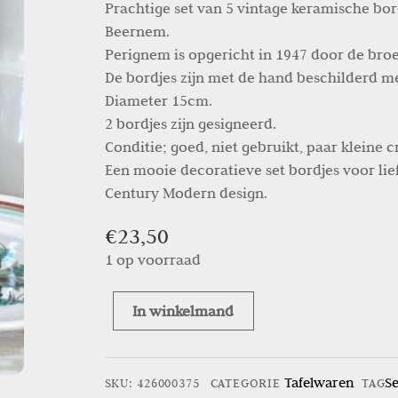
Prachtige set van 5 vintage keramische bor
Beernem.
Perignem is opgericht in 1947 door de bro
De bordjes zijn met de hand beschilderd me
Diameter 15cm.
2 bordjes zijn gesigneerd.
Conditie; goed, niet gebruikt, paar kleine 
Een mooie decoratieve set bordjes voor li
Century Modern design.
€
23,50
1 op voorraad
In winkelmand
Set
vintage
bordjes
Tafelwaren
S
SKU
:
426000375
CATEGORIE
TAG
Perignem