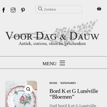
Skip
to
content
MENU
HOME
TAFELWAREN
Bord K et G Lunéville
“Bloemen”
Oud bord K et G Lunéville,