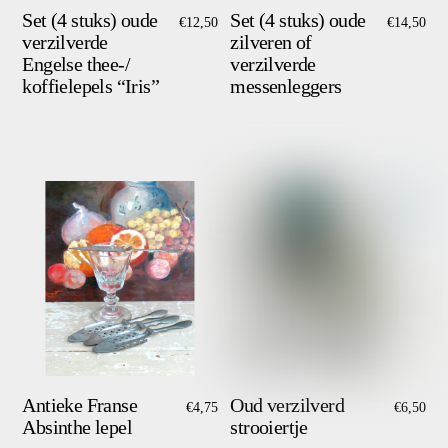
Set (4 stuks) oude
Set (4 stuks) oude
€
12,50
€
14,50
verzilverde
zilveren of
Engelse thee-/
verzilverde
koffielepels “Iris”
messenleggers
Antieke Franse
Oud verzilverd
€
4,75
€
6,50
Absinthe lepel
strooiertje