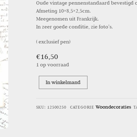
Oude vintage pennenstandaard bevestigd op
Afmeting 10×8,5×2,5cm.
Meegenomen uit Frankrijk.
In zeer goede conditie, zie foto’s.
( exclusief pen)
€
16,50
1 op voorraad
In winkelmand
Oude
vintage
pennenstandaard
Woondecoraties
SKU
:
12500250
CATEGORIE
T
–
Agaat
blauw
aantal