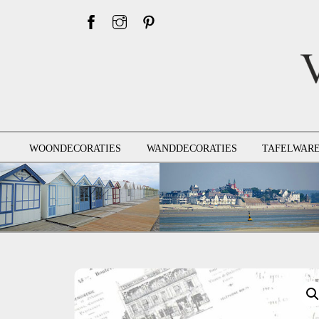
Skip
to
content
WOONDECORATIES
WANDDECORATIES
TAFELWAR