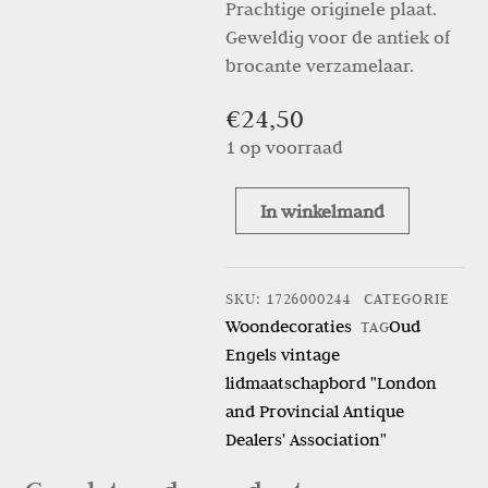
Prachtige originele plaat.
Geweldig voor de antiek of
brocante verzamelaar.
€
24,50
1 op voorraad
In winkelmand
Oud
Engels
vintage
SKU
:
1726000244
CATEGORIE
lidmaatschapbord
Woondecoraties
Oud
TAG
“London
Engels vintage
and
lidmaatschapbord "London
Provincial
and Provincial Antique
Antique
Dealers' Association"
Dealers’
Association”