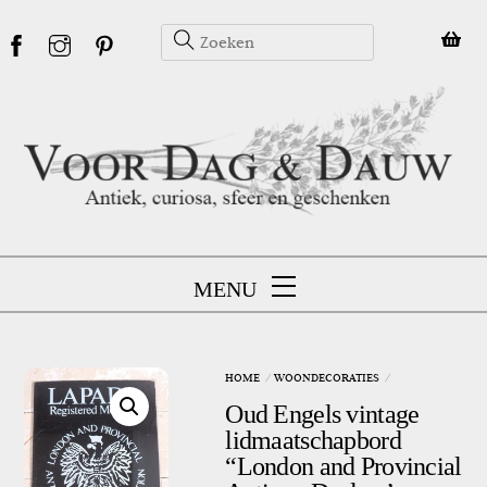
Skip
to
content
MENU
HOME
WOONDECORATIES
Oud Engels vintage
lidmaatschapbord
“London and Provincial