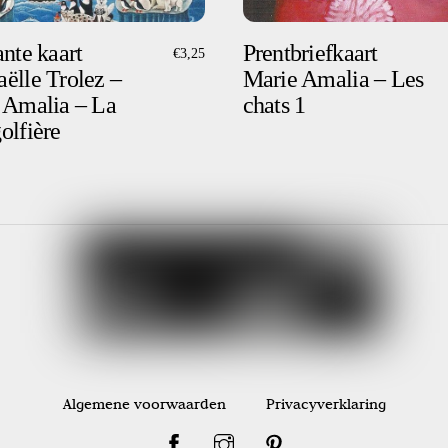
nte kaart
Prentbriefkaart
€
3,25
ëlle Trolez –
Marie Amalia – Les
 Amalia – La
chats 1
olfière
Algemene voorwaarden
Privacyverklaring