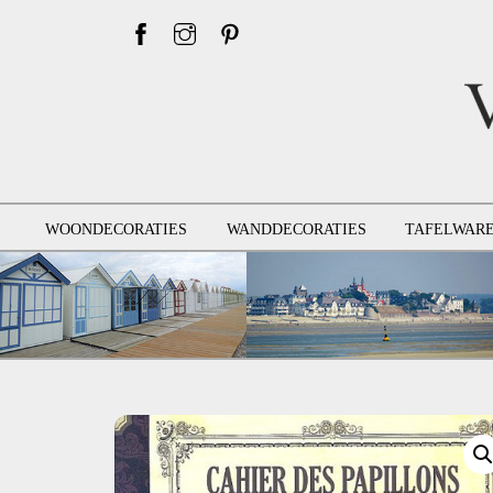
Skip
to
content
WOONDECORATIES
WANDDECORATIES
TAFELWAR