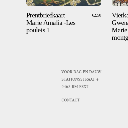
Prentbriefkaart
Vierka
€
2,50
Marie Amalia -Les
Gwena
poulets 1
Marie
montg
VOOR DAG EN DAUW
STATIONSSTRAAT 4
9463 RM EEXT
CONTACT