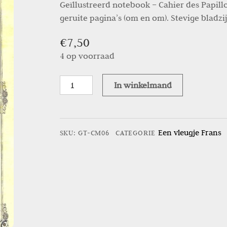
Geïllustreerd notebook – Cahier des Papillo
geruite pagina’s (om en om). Stevige bladzij
€
7,50
4 op voorraad
Geïllustreerd
In winkelmand
notebook
-
Cahier
Een vleugje Frans
SKU
:
GT-CM06
CATEGORIE
des
Papillons
aantal