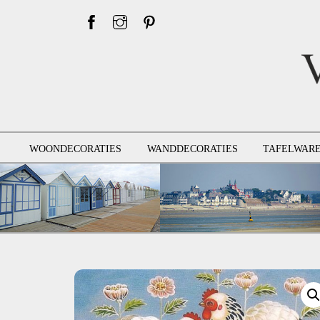
Skip
to
content
WOONDECORATIES
WANDDECORATIES
TAFELWAR