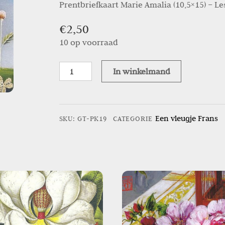
Prentbriefkaart Marie Amalia (10,5×15) – Les
€
2,50
10 op voorraad
Prentbriefkaart
In winkelmand
Marie
Amalia
-
Een vleugje Frans
SKU
:
GT-PK19
CATEGORIE
Les
poulets
1
aantal