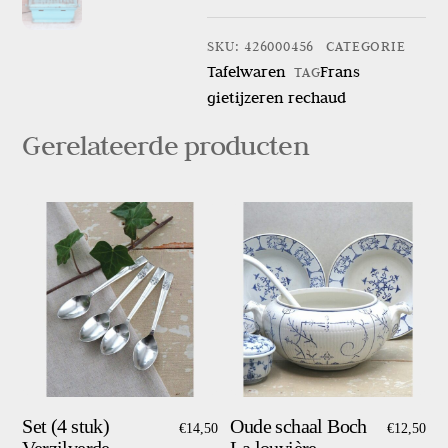
gietijzeren
rechaud
SKU
:
426000456
CATEGORIE
aantal
Tafelwaren
Frans
TAG
gietijzeren rechaud
Gerelateerde producten
Set (4 stuk)
Oude schaal Boch
€
14,50
€
12,50