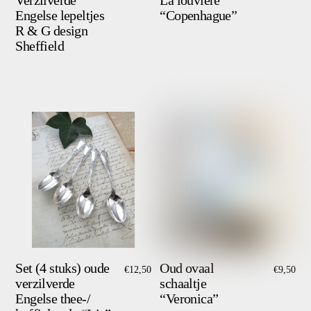
Verzilverde
La louvière
Engelse lepeltjes
“Copenhague”
R & G design
Sheffield
Set (4 stuks) oude
Oud ovaal
€
12,50
€
9,50
verzilverde
schaaltje
Engelse thee-/
“Veronica”