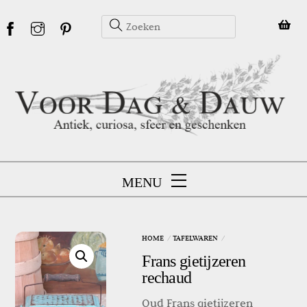
Skip
to
content
MENU
HOME
TAFELWAREN
Frans gietijzeren
rechaud
Oud Frans gietijzeren