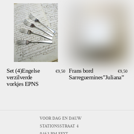
Set (4)Engelse
Frans bord
€
9,50
€
9,50
verzilverde
Sarreguemines”Juliana”
vorkjes EPNS
VOOR DAG EN DAUW
STATIONSSTRAAT 4
9463 RM EEXT