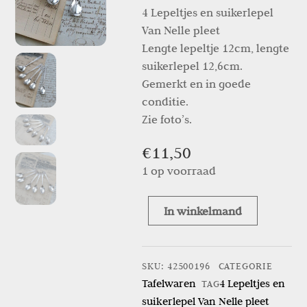
4 Lepeltjes en suikerlepel
Van Nelle pleet
Lengte lepeltje 12cm, lengte
suikerlepel 12,6cm.
Gemerkt en in goede
conditie.
Zie foto’s.
€
11,50
1 op voorraad
In winkelmand
4
Lepeltjes
en
SKU
:
42500196
CATEGORIE
suikerlepel
Tafelwaren
4 Lepeltjes en
TAG
Van
suikerlepel Van Nelle pleet