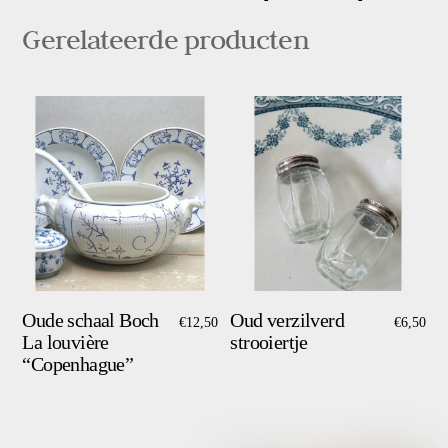
Nelle
pleet
Gerelateerde producten
aantal
Oude schaal Boch
Oud verzilverd
€
12,50
€
6,50
La louvière
strooiertje
“Copenhague”