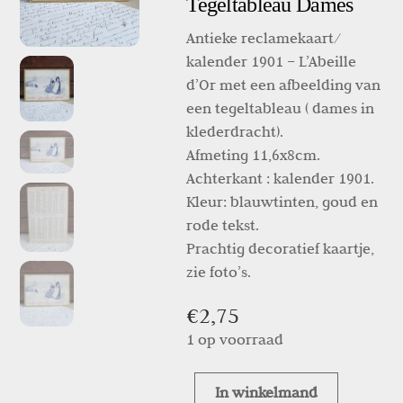
Tegeltableau Dames
Antieke reclamekaart/
kalender 1901 – L’Abeille
d’Or met een afbeelding van
een tegeltableau ( dames in
klederdracht).
Afmeting 11,6x8cm.
Achterkant : kalender 1901.
Kleur: blauwtinten, goud en
rode tekst.
Prachtig decoratief kaartje,
zie foto’s.
€
2,75
1 op voorraad
In winkelmand