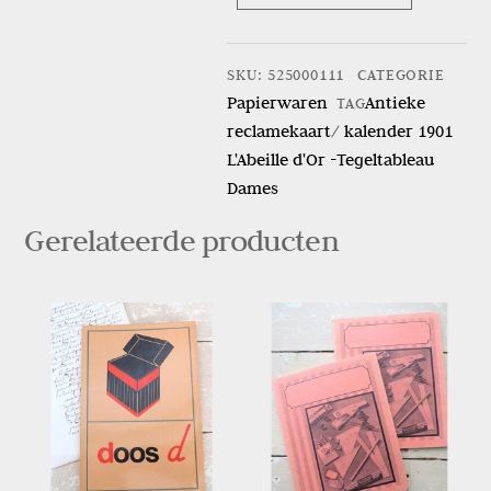
Antieke
reclamekaart/
kalender
SKU
:
525000111
CATEGORIE
1901
Papierwaren
Antieke
TAG
L'Abeille
reclamekaart/ kalender 1901
d'Or
L'Abeille d'Or -Tegeltableau
-
Dames
Tegeltableau
Dames
Gerelateerde producten
aantal