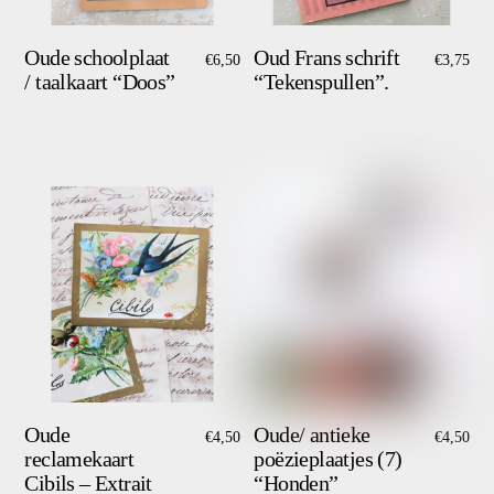
Oude schoolplaat
Oud Frans schrift
€
6,50
€
3,75
/ taalkaart “Doos”
“Tekenspullen”.
Oude
Oude/ antieke
€
4,50
€
4,50
reclamekaart
poëzieplaatjes (7)
Cibils – Extrait
“Honden”