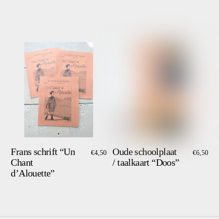
Frans schrift “Un
Oude schoolplaat
€
4,50
€
6,50
Chant
/ taalkaart “Doos”
d’Alouette”