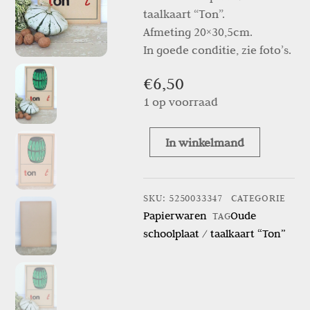
taalkaart “Ton”.
Afmeting 20×30,5cm.
In goede conditie, zie foto’s.
€
6,50
1 op voorraad
In winkelmand
Oude
schoolplaat
/
SKU
:
5250033347
CATEGORIE
taalkaart
Papierwaren
Oude
TAG
“Ton”
schoolplaat / taalkaart “Ton”
aantal