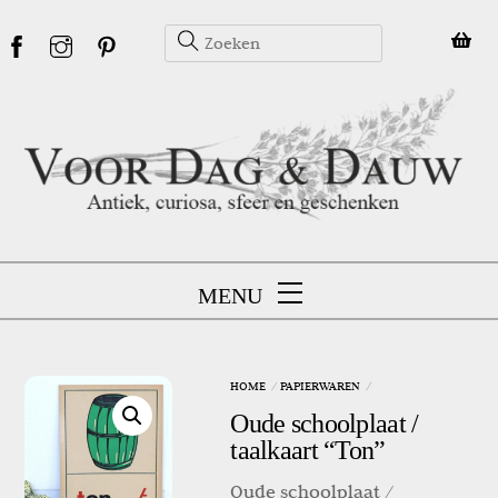
Skip
to
content
MENU
HOME
PAPIERWAREN
Oude schoolplaat /
taalkaart “Ton”
Oude schoolplaat /