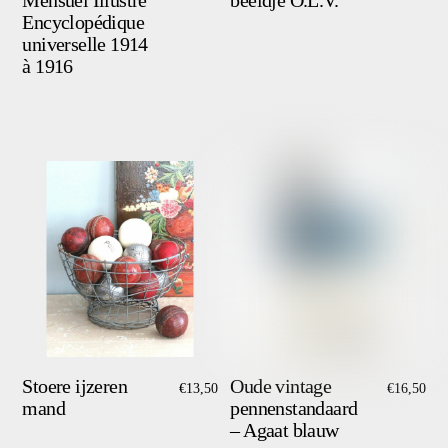
Mensuel Illustré
beeldje O.L.V.
Encyclopédique
universelle 1914
à 1916
Stoere ijzeren
Oude vintage
€
13,50
€
16,50
mand
pennenstandaard
– Agaat blauw