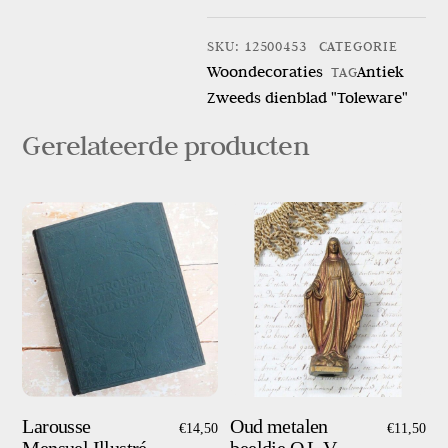
Zweeds
dienblad
SKU
:
12500453
CATEGORIE
"Toleware"
Woondecoraties
Antiek
TAG
aantal
Zweeds dienblad "Toleware"
Gerelateerde producten
Larousse
Oud metalen
€
14,50
€
11,50