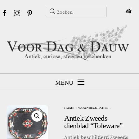
Skip
to
content
MENU
HOME
WOONDECORATIES
Antiek Zweeds
dienblad “Toleware”
Antiek beschilderd Zweeds