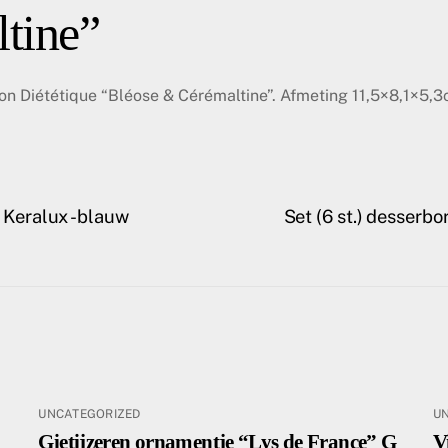
tine”
ion Diététique “Bléose & Cérémaltine”. Afmeting 11,5×8,1×5,
s Keralux -blauw
Set (6 st.) desser
UNCATEGORIZED
U
Gietijzeren ornamentje “Lys de France” G
V