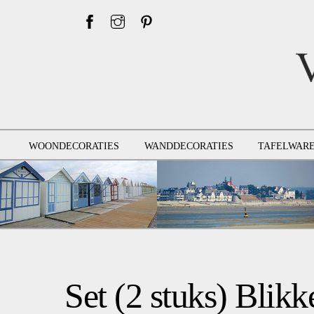
Skip
to
content
WOONDECORATIES
WANDDECORATIES
TAFELWAR
Set (2 stuks) Blik