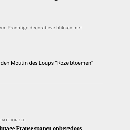
3cm. Prachtige decoratieve blikken met
borden Moulin des Loups “Roze bloemen”
NCATEGORIZED
intage Franse spanen opbergdoos