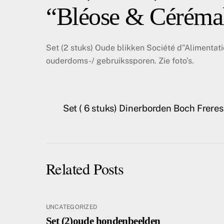
“Bléose & Cérémal
Set (2 stuks) Oude blikken Société d”Alimentat
ouderdoms-/ gebruikssporen. Zie foto’s.
Set ( 6 stuks) Dinerborden Boch Frere
Related Posts
UNCATEGORIZED
Set (2)oude hondenbeelden