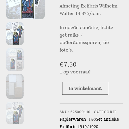
Afmeting Ex libris Wilhelm
Walter 14,3×6,6cm.
In goede conditie, lichte
gebruiks-/
ouderdomssporen, zie
foto’s.
€
7,50
1 op voorraad
In winkelmand
Set
antieke
Ex
SKU
:
525000110
CATEGORIE
libris
Papierwaren
Set antieke
TAG
1919/1920
Ex libris 1919/1920