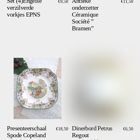
Set (4)Engelse
Antieke
€
9,50
€
11,50
verzilverde
onderzetter
vorkjes EPNS
Céramique
Société ”
Bramen”
Presenteerschaal
Dinerbord Petrus
€
18,50
€
6,50
Spode Copeland
Regout