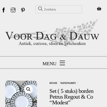
Skip
to
content
MENU
HOME
TAFELWAREN
Set ( 5 stuks) borden
Petrus Regout & Co
“Modest”