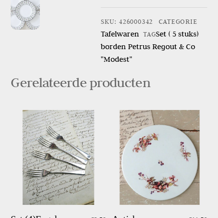
(
5
SKU
:
426000342
CATEGORIE
stuks)
Tafelwaren
Set ( 5 stuks)
TAG
borden
borden Petrus Regout & Co
Petrus
"Modest"
Regout
&
Gerelateerde producten
Co
"Modest"
aantal