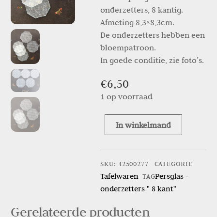
onderzetters, 8 kantig.
Afmeting 8,3×8,3cm.
De onderzetters hebben een
bloempatroon.
In goede conditie, zie foto’s.
€
6,50
1 op voorraad
In winkelmand
Persglas
-
onderzetters
SKU
:
42500277
CATEGORIE
"
Tafelwaren
Persglas -
TAG
8
onderzetters " 8 kant"
kant"
aantal
Gerelateerde producten