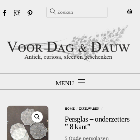
Skip
to
content
MENU
HOME
TAFELWAREN
Persglas – onderzetters
” 8 kant”
5 Oude persglazen