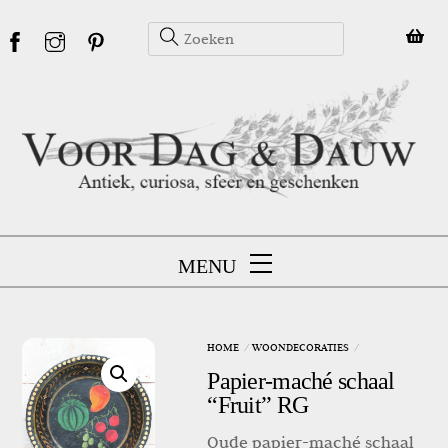
Skip
to
content
MENU
HOME
WOONDECORATIES
Papier-maché schaal
“Fruit” RG
Oude papier-maché schaal