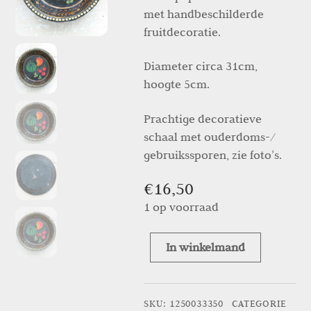
met handbeschilderde
fruitdecoratie.
Diameter circa 31cm,
hoogte 5cm.
Prachtige decoratieve
schaal met ouderdoms-/
gebruikssporen, zie foto’s.
€
16,50
1 op voorraad
In winkelmand
Papier-
maché
schaal
SKU
:
1250033350
CATEGORIE
“Fruit”