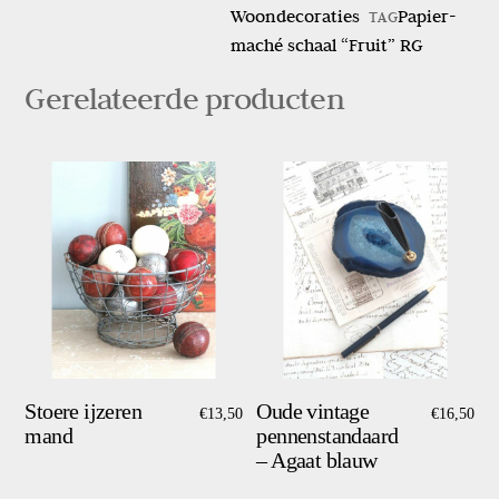
Woondecoraties
Papier-
TAG
RG
maché schaal “Fruit” RG
aantal
Gerelateerde producten
Stoere ijzeren
Oude vintage
€
13,50
€
16,50
mand
pennenstandaard
– Agaat blauw