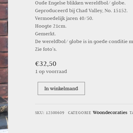
Oude Engelse blikken wereldbol/ globe.
Geproduceerd bij Chad Valley, No. 15152.
Vermoedelijk jaren 40/50.
Hoogte 21cm.
Gemerkt.
De wereldbol/ globe is in goede conditie 
Zie foto’s.
€
32,50
1 op voorraad
In winkelmand
Oude
Wereldbol/
globe
Woondecoraties
SKU
:
12500609
CATEGORIE
T
Chad
Valley
No.