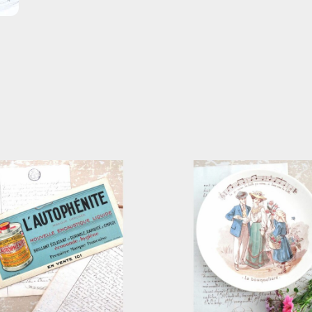
15152
aantal