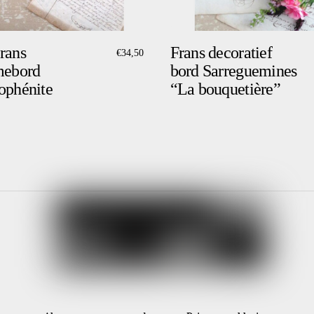
rans
Frans decoratief
€
34,50
mebord
bord Sarreguemines
ophénite
“La bouquetière”