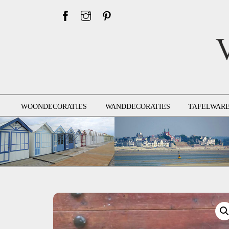
Skip
to
content
WOONDECORATIES
WANDDECORATIES
TAFELWAR