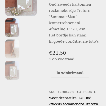
Oud Zweeds kartonnen
reclamebordje Tretorn
“Sommar-Skor”
(zomerschoenen).
Afmeting 13×20,5cm.
Het bordje kan staan.
In goede conditie, zie foto’s.
€
21,50
1 op voorraad
In winkelmand
Oud
Zweeds
reclamebord
SKU
:
125003390
CATEGORIE
Tretorn
Woondecoraties
Oud
TAG
“Somar-
Zweeds reclamebord Tretorn