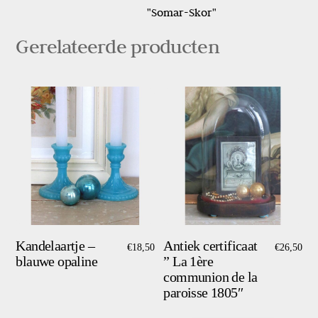
Skor”
"Somar-Skor"
aantal
Gerelateerde producten
Kandelaartje –
Antiek certificaat
€
18,50
€
26,50
blauwe opaline
” La 1ère
communion de la
paroisse 1805″