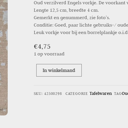
Oud verzilverd Engels vorkje. De voorkant 
Lengte 12,5 cm, breedte 4 cm.
Gemerkt en genummerd, zie foto’s.
Conditie: Goed, paar lichte gebruiks-/ ou
Leuk vorkje voor bij een borrelplankje o.i.d.
€
4,75
1 op voorraad
In winkelmand
Oud
verzilverd
Engels
Tafelwaren
Oud
SKU
:
42500298
CATEGORIE
TAG
vorkje
aantal