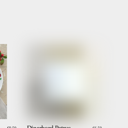
Dinerbord Petrus
€
9,50
€
6,50