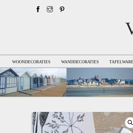
Skip
to
content
WOONDECORATIES
WANDDECORATIES
TAFELWAR