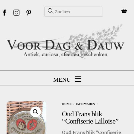
Skip
to
content
MENU
HOME
TAFELWAREN
Oud Frans blik
“Confiserie Lilloise”
Oud Frans blik “Confiserie