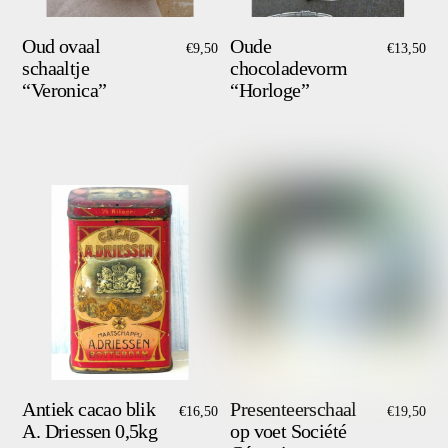
Oud ovaal
Oude
€
9,50
€
13,50
schaaltje
chocoladevorm
“Veronica”
“Horloge”
Antiek cacao blik
Presenteerschaal
€
16,50
€
19,50
A. Driessen 0,5kg
op voet Société