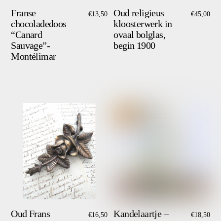
Franse
Oud religieus
€
13,50
€
45,00
chocoladedoos
kloosterwerk in
“Canard
ovaal bolglas,
Sauvage”-
begin 1900
Montélimar
Oud Frans
Kandelaartje –
€
16,50
€
18,50