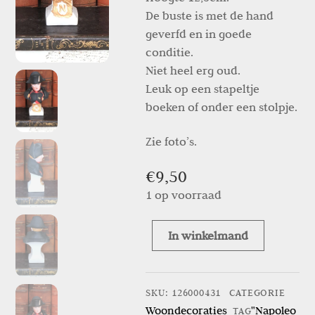
De buste is met de hand
geverfd en in goede
conditie.
Niet heel erg oud.
Leuk op een stapeltje
boeken of onder een stolpje.
Zie foto’s.
€
9,50
1 op voorraad
In winkelmand
"Napoleon"
aantal
SKU
:
126000431
CATEGORIE
Woondecoraties
"Napoleo
TAG