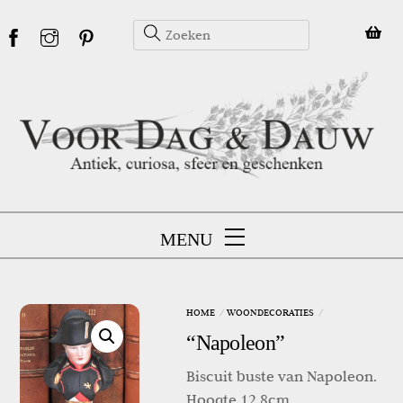
Skip
to
content
MENU
HOME
WOONDECORATIES
“Napoleon”
Biscuit buste van Napoleon.
Hoogte 12,8cm.