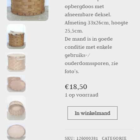
opbergdoos met
afneembare deksel.
Afmeting 33x26cm, hoogte
25,5cm.
De mand is in goede
conditie met enkele
gebruiks-/
ouderdomssporen, zie
foto’s.
€
18,50
1 op voorraad
In winkelmand
Franse
vintage
spanen
SKU
:
126000381
CATEGORIE