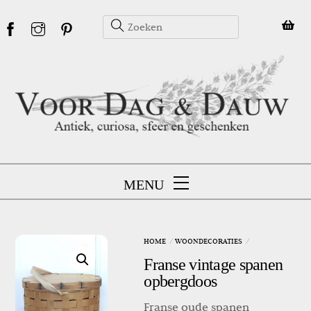
Skip
to
content
MENU
HOME
WOONDECORATIES
Franse vintage spanen
opbergdoos
Franse oude spanen