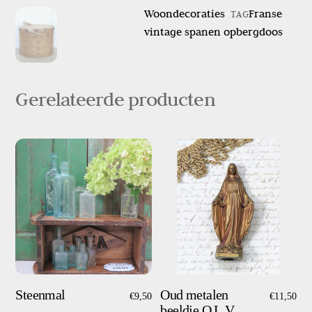
opbergdoos
Woondecoraties
Franse
TAG
aantal
vintage spanen opbergdoos
Gerelateerde producten
Steenmal
Oud metalen
€
9,50
€
11,50
beeldje O.L.V.