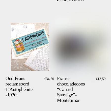
Oud Frans
Franse
€
34,50
€
13,50
reclamebord
chocoladedoos
L’Autophénite
“Canard
-1930
Sauvage”-
Montélimar