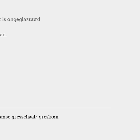
t is ongeglazuurd
en.
ranse gresschaal/ greskom