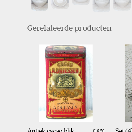
Gerelateerde producten
Antiek cacao blik
Set (4
€
16,50