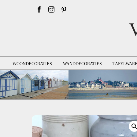
Skip
to
content
WOONDECORATIES
WANDDECORATIES
TAFELWAR