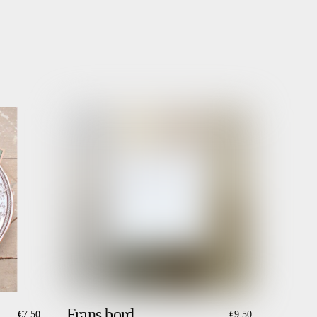
Frans bord
€
7,50
€
9,50