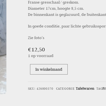
Franse gresschaal/ greskom.
Diameter 17cm, hoogte 8,5 cm.
De binnenkant is geglazuurd, de buitenkan
In goede conditie, paar lichte gebruiksspor
Zie foto’s
€
12,50
1 op voorraad
In winkelmand
Franse
gresschaal/
greskom
Tafelwaren
F
SKU
:
426000370
CATEGORIE
TAG
aantal