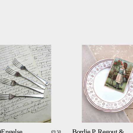
)Engelse
Bordje P. Regout &
€
9,50