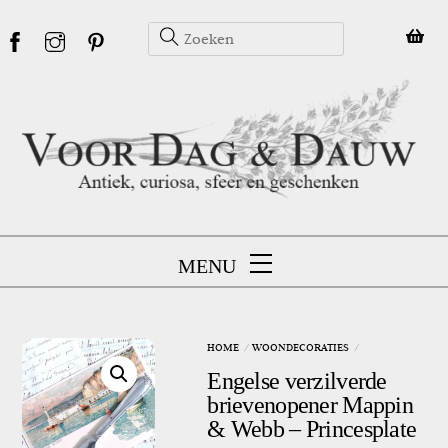
Skip
to
content
MENU
HOME
WOONDECORATIES
Engelse verzilverde
brievenopener Mappin
& Webb – Princesplate