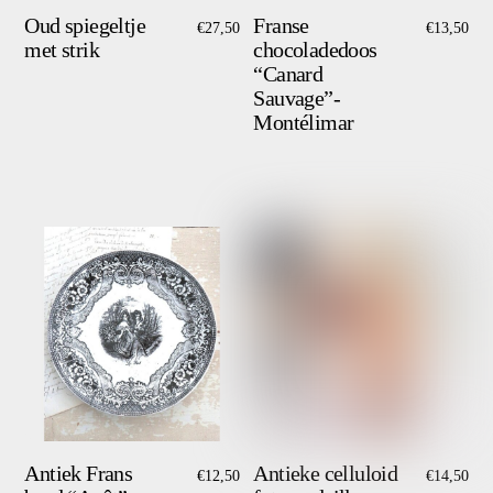
Oud spiegeltje
Franse
€
27,50
€
13,50
met strik
chocoladedoos
“Canard
Sauvage”-
Montélimar
Antiek Frans
Antieke celluloid
€
12,50
€
14,50