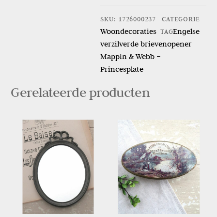
brievenopener
SKU
:
1726000237
CATEGORIE
Mappin
Woondecoraties
Engelse
TAG
&
verzilverde brievenopener
Webb
Mappin & Webb –
–
Princesplate
Princesplate
aantal
Gerelateerde producten