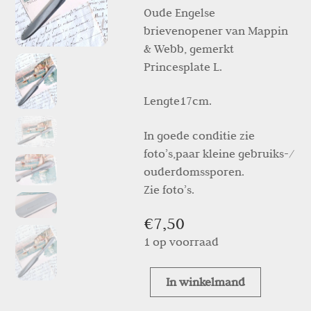
Oude Engelse
brievenopener van Mappin
& Webb, gemerkt
Princesplate L.
Lengte17cm.
In goede conditie zie
foto’s,paar kleine gebruiks-/
ouderdomssporen.
Zie foto’s.
€
7,50
1 op voorraad
In winkelmand
Engelse
verzilverde