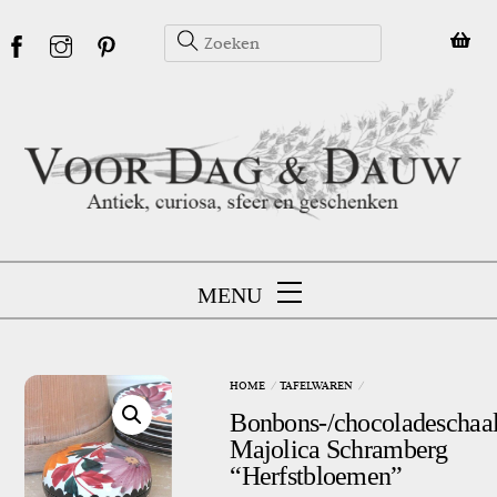
Skip
to
content
MENU
HOME
TAFELWAREN
Bonbons-/chocoladeschaal
Majolica Schramberg
“Herfstbloemen”