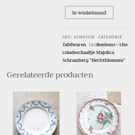
In winkelmand
Bonbons-/chocoladeschaaltje
Majolica
Schramberg
SKU
:
425003358
CATEGORIE
"Herfstbloemen"
Tafelwaren
Bonbons-/cho
TAG
aantal
coladeschaaltje Majolica
Schramberg "Herfstbloemen"
Gerelateerde producten