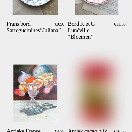
Frans bord
Bord K et G
€
9,50
€
11,50
Sarreguemines”Juliana”
Lunéville
“Bloemen”
Antieke Franse
Antiek cacao blik
€
4,75
€
16,50