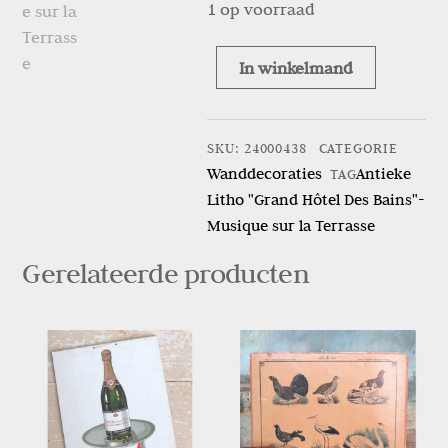
1 op voorraad
In winkelmand
Antieke
Litho
"Grand
SKU
:
24000438
CATEGORIE
Hôtel
Wanddecoraties
Antieke
TAG
Des
Litho "Grand Hôtel Des Bains"-
Bains"-
Musique sur la Terrasse
Musique
sur
Gerelateerde producten
la
Terrasse
aantal