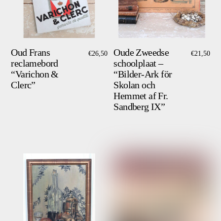
Oud Frans
Oude Zweedse
€
26,50
€
21,50
reclamebord
schoolplaat –
“Varichon &
“Bilder-Ark för
Clerc”
Skolan och
Hemmet af Fr.
Sandberg IX”