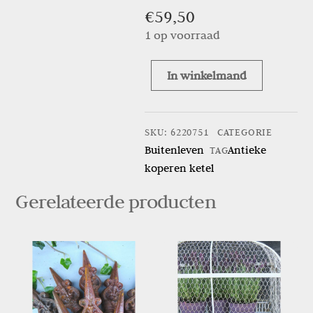
€
59,50
1 op voorraad
In winkelmand
Antieke
koperen
ketel
SKU
:
6220751
CATEGORIE
aantal
Buitenleven
Antieke
TAG
koperen ketel
Gerelateerde producten