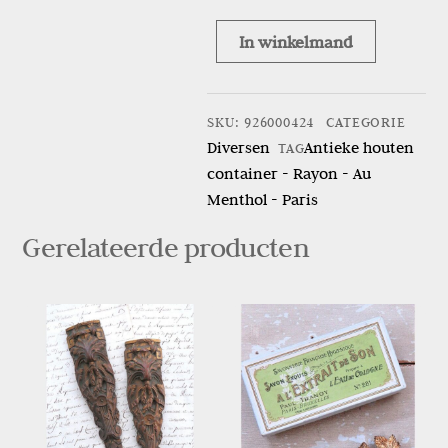
In winkelmand
Antieke
houten
container
SKU
:
926000424
CATEGORIE
–
Diversen
Antieke houten
TAG
Rayon
container - Rayon - Au
–
Menthol - Paris
Au
Menthol
Gerelateerde producten
–
Paris
aantal