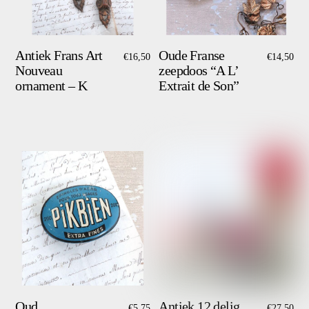
Antiek Frans Art
Oude Franse
€
16,50
€
14,50
Nouveau
zeepdoos “A L’
ornament – K
Extrait de Son”
Oud
Antiek 12 delig
€
5,75
€
27,50