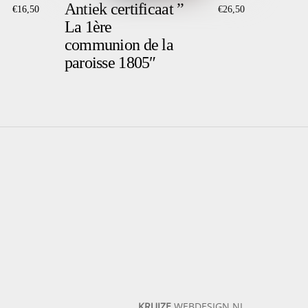
Antiek certificaat ”
€
16,50
€
26,50
La 1ère
communion de la
paroisse 1805″
KRUIZE
WEBDESIGN.NL