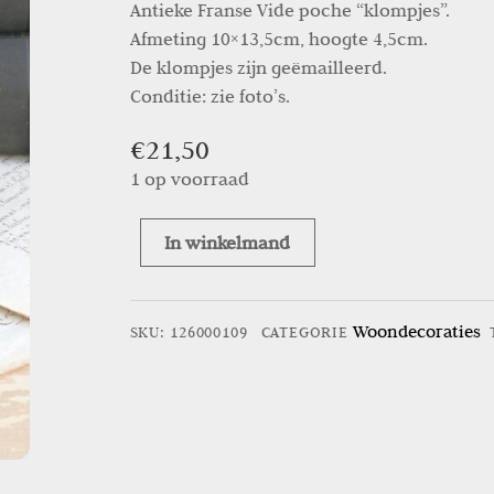
Antieke Franse Vide poche “klompjes”.
Afmeting 10×13,5cm, hoogte 4,5cm.
De klompjes zijn geëmailleerd.
Conditie: zie foto’s.
€
21,50
1 op voorraad
In winkelmand
Antieke
Franse
Vide
Woondecoraties
SKU
:
126000109
CATEGORIE
poche
“klompjes”
aantal