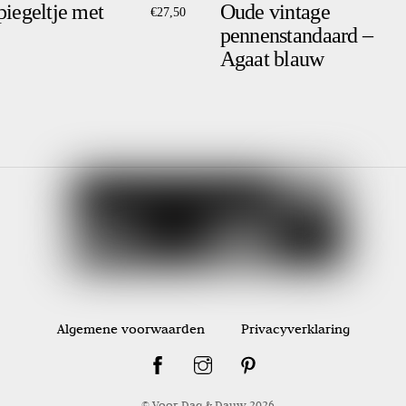
piegeltje met
Oude vintage
€
27,50
pennenstandaard –
Agaat blauw
Algemene voorwaarden
Privacyverklaring
© Voor Dag & Dauw
2026