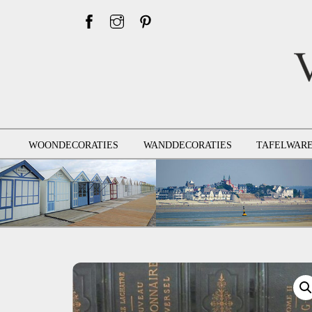
Skip
to
content
WOONDECORATIES
WANDDECORATIES
TAFELWAR