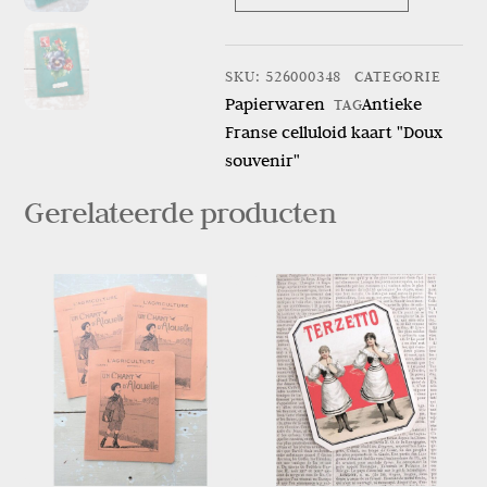
Antieke
Franse
celluloid
SKU
:
526000348
CATEGORIE
kaart
Papierwaren
Antieke
TAG
"Doux
Franse celluloid kaart "Doux
souvenir"
souvenir"
aantal
Gerelateerde producten