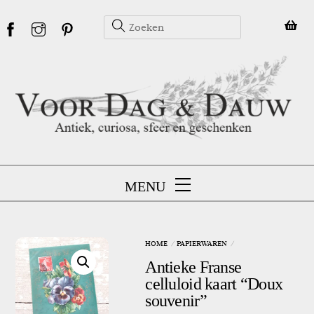
Skip
to
content
MENU
HOME
PAPIERWAREN
Antieke Franse
celluloid kaart “Doux
souvenir”