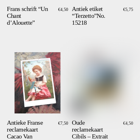
Frans schrift “Un
Antiek etiket
€
4,50
€
5,75
Chant
“Terzetto”No.
d’Alouette”
15218
Antieke Franse
Oude
€
7,50
€
4,50
reclamekaart
reclamekaart
Cacao Van
Cibils – Extrait