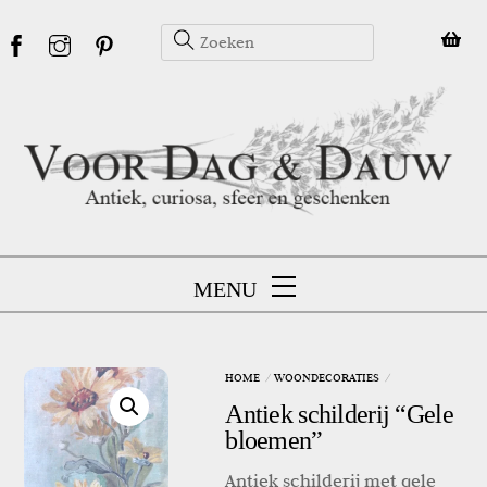
Skip
to
content
MENU
HOME
WOONDECORATIES
Antiek schilderij “Gele
bloemen”
Antiek schilderij met gele