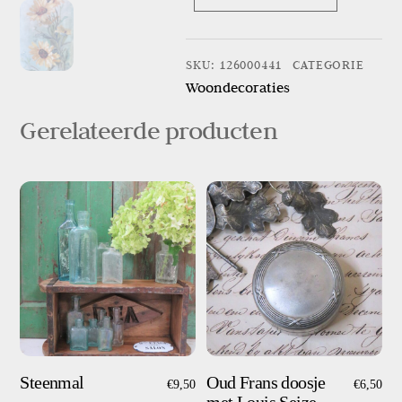
Antiek
schilderij
"Gele
SKU
:
126000441
CATEGORIE
bloemen"
Woondecoraties
aantal
Gerelateerde producten
Steenmal
Oud Frans doosje
€
9,50
€
6,50