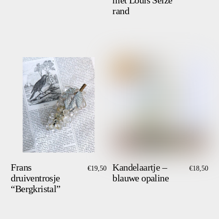
met Louis Seize
rand
Frans
Kandelaartje –
€
19,50
€
18,50
druiventrosje
blauwe opaline
“Bergkristal”