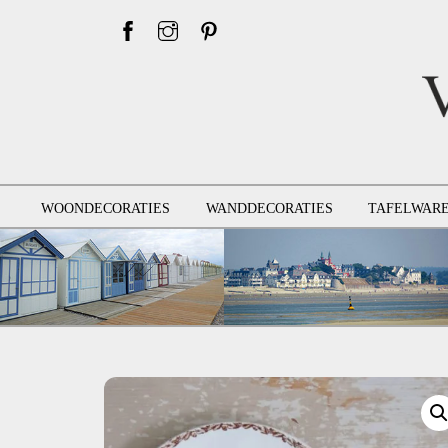
Skip
to
content
WOONDECORATIES
WANDDECORATIES
TAFELWAR