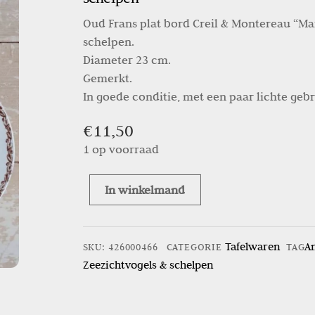
Oud Frans plat bord Creil & Montereau “Mar
schelpen.
Diameter 23 cm.
Gemerkt.
In goede conditie, met een paar lichte gebr
€
11,50
1 op voorraad
In winkelmand
Antiek
Frans
bord
Tafelwaren
A
SKU
:
426000466
CATEGORIE
TAG
Creil
Zeezicht
vogels & schelpen
&
Montereau
"Marine"-