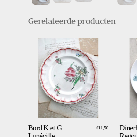
Gerelateerde producten
Bord K et G
Diner
€
11,50
Lunéville
Regou