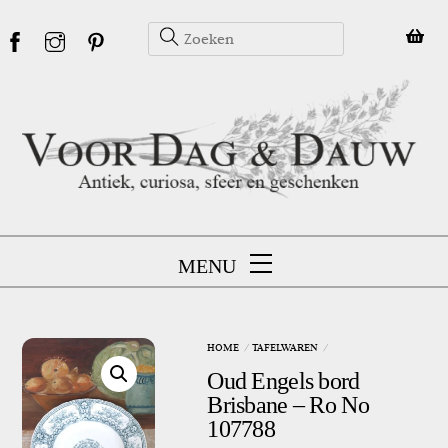
Skip
to
content
MENU
HOME
TAFELWAREN
Oud Engels bord
Brisbane – Ro No
107788