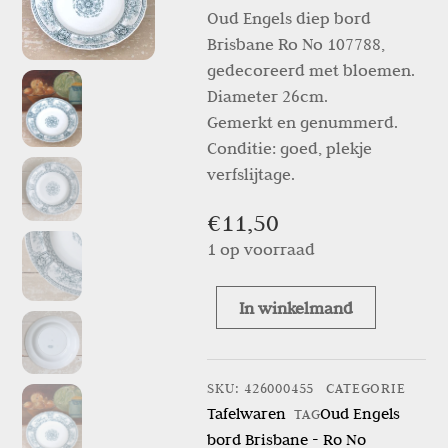
Oud Engels diep bord
Brisbane Ro No 107788,
gedecoreerd met bloemen.
Diameter 26cm.
Gemerkt en genummerd.
Conditie: goed, plekje
verfslijtage.
€
11,50
1 op voorraad
In winkelmand
Oud
Engels
bord
SKU
:
426000455
CATEGORIE
Brisbane
Tafelwaren
Oud Engels
TAG
–
bord Brisbane - Ro No