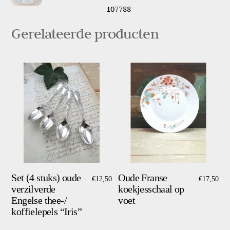
Ro
107788
No
107788
Gerelateerde producten
aantal
Set (4 stuks) oude
Oude Franse
€
12,50
€
17,50
verzilverde
koekjesschaal op
Engelse thee-/
voet
koffielepels “Iris”