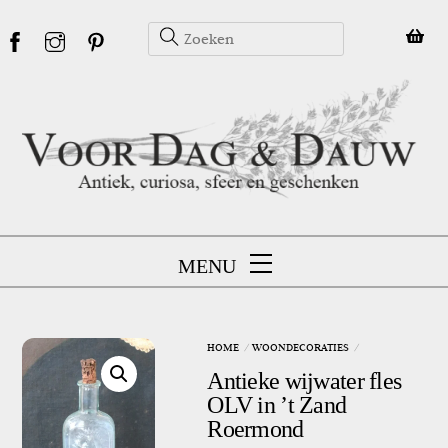
Skip
to
content
MENU
HOME
WOONDECORATIES
Antieke wijwater fles
OLV in ’t Zand
Roermond