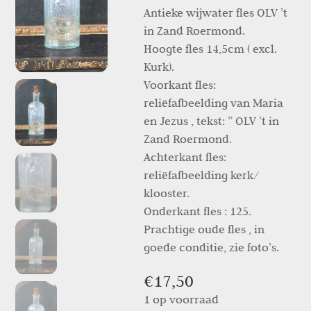
Antieke wijwater fles OLV ’t
in Zand Roermond.
Hoogte fles 14,5cm ( excl.
Kurk).
Voorkant fles:
reliëfafbeelding van Maria
en Jezus , tekst: ” OLV ’t in
Zand Roermond.
Achterkant fles:
reliëfafbeelding kerk/
klooster.
Onderkant fles : 125.
Prachtige oude fles , in
goede conditie, zie foto’s.
€
17,50
1 op voorraad