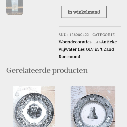
In winkelmand
Antieke
wijwater
fles
SKU
:
126000422
CATEGORIE
OLV
Woondecoraties
Antieke
TAG
in
wijwater fles OLV in 't Zand
’t
Roermond
Zand
Roermond
Gerelateerde producten
aantal